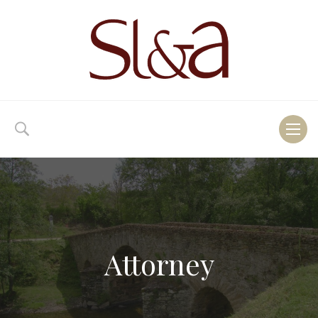
Toggl
naviga
Attorney