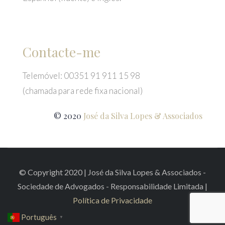
Contacte-me
Telemóvel: 00351 91 911 15 98
(chamada para rede fixa nacional)
© 2020
José da Silva Lopes & Associados
© Copyright 2020 | José da Silva Lopes & Associados -
Sociedade de Advogados - Responsabilidade Limitada |
Política de Privacidade
Português
▼