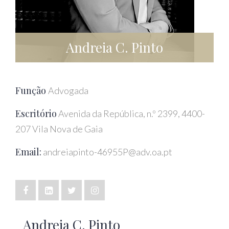
Andreia C. Pinto
Função
Advogada
Escritório
Avenida da República, n.º 2399, 4400-
207 Vila Nova de Gaia
Email:
andreiapinto-46955P@adv.oa.pt
Andreia C. Pinto